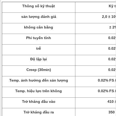
Thông số kỹ thuật
Kỹ 
sản lượng đánh giá
2,0 ± 1
không cân bằng
± 2
Phi tuyến tính
0.0
trễ
0.0
Độ lặp lại
0.0
Creep (30min)
0.0
Temp. ảnh hưởng đến sản lượng
0.02% FS 
Temp. hiệu lực trên không
0.02% FS 
Trở kháng đầu vào
410 
Trở kháng đầu ra
350