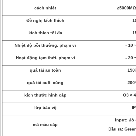
cách nhiệt
≥5000MΩ
Đề nghị kích thích
1
kích thích tối đa
1
Nhiệt độ bồi thường. phạm vi
- 10 
Hoạt động tạm thời. phạm vi
- 20 
quá tải an toàn
150
quá tải cuối cùng
200
kích thước hình cáp
O3 × 
lớp bảo vệ
I
Input: đỏ 
mã màu cáp
Đầu ra: Green