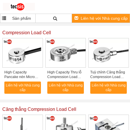
Sản phẩm
Liên hệ với Nhà cung cấp
Compression Load Cell
High Capacity
High Capacity Thru lỗ
Tuỳ chỉnh Căng thẳng
Pancake nén Micro
Compression Load
Compression Load
Load Cell 20kg 50kg
Cell nhỏ với cấu trúc
Cell Trọng lượng 5kg,
Liên hệ với Nhà cung
Liên hệ với Nhà cung
Liên hệ với Nhà cung
100kg
đơn giản
chính xác cao
cấp
cấp
cấp
Căng thẳng Compression Load Cell