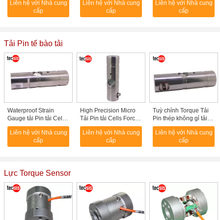
Liên hệ với Nhà cung
Liên hệ với Nhà cung
Liên hệ với Nhà cung
IP65
Với Thấp Hồ sơ di
cấp
cấp
cấp
động
Tải Pin tế bào tải
Waterproof Strain
High Precision Micro
Tuỳ chỉnh Torque Tải
Gauge tải Pin tải Cells
Tải Pin tải Cells Force
Pin thép không gỉ tải
IP67 Of Steel không gỉ
Sensor đo
kiểm tra di động Đối
Liên hệ với Nhà cung
Liên hệ với Nhà cung
Liên hệ với Nhà cung
với thang máy / cẩu
cấp
cấp
cấp
Lực Torque Sensor