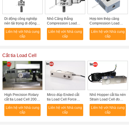
Di động công nghiệp
Nhỏ Căng thẳng
Hợp kim thép căng
nén tải trọng di động
Compression Load
Compression Load
10kg đến 500kg
Cell, thép không gỉ tải
Cell Trọng lượng 5kg -
Liên hệ với Nhà cung
Liên hệ với Nhà cung
Liên hệ với Nhà cung
Sensor 50kg 100kg
10t Đối Hopper Scale
cấp
cấp
cấp
Cắt tia Load Cell
High Precision Rotary
Mirco đúp Ended cắt
Nhỏ Hopper cắt tia nén
cắt tia Load Cell 200kg
tia Load Cell Force
Strain Load Cell đo
300kg 500kg Đối
Transducer Đối với xe
của thép hợp kim
Liên hệ với Nhà cung
Liên hệ với Nhà cung
Liên hệ với Nhà cung
Scale Truck
tăng cân
cấp
cấp
cấp