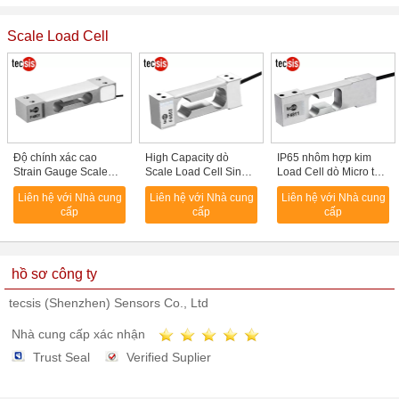
Scale Load Cell
Độ chính xác cao
High Capacity dò
IP65 nhôm hợp kim
Strain Gauge Scale
Scale Load Cell Single
Load Cell dò Micro tải
Load Cell Sensor Đối
Point Customized
Cells Đối Scales
Liên hệ với Nhà cung
Liên hệ với Nhà cung
Liên hệ với Nhà cung
với trọng lượng hệ
cấp
cấp
cấp
thống
hồ sơ công ty
tecsis (Shenzhen) Sensors Co., Ltd
Nhà cung cấp xác nhận
Trust Seal
Verified Suplier