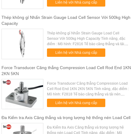
Liên hệ với Nhà cung cấp
bằng thép hợp kim Công suất: ...
Thép không gỉ Nhấn Strain Gauge Load Cell Sensor Với 500kg High
Capacity
Thép không gỉ Nhấn Strain Gauge Load Cell
Sensor Với 500kg High Capacity Tính năng, đặc
điểm : Mô hình: F2816 Tế bào căng thẳng và tải
nén Công suất lớn Được làm bằng thép không gỉ
Liên hệ với Nhà cung cấp
Chính xác toàn diện cao, ổn đ...
Force Transducer Căng thẳng Compression Load Cell Rod End 1KN
2KN 5KN
Force Transducer Căng thẳng Compression Load
Cell Rod End 1KN 2KN 5KN Tính năng, đặc điểm :
Mô hình: F2818 Tế bào căng thẳng và tải nén
Chính xác toàn diện cao, ổn định cao Rod cấu trúc
Liên hệ với Nhà cung cấp
cuối, dễ cài đặt Được l...
Đa Kiểm tra Axis Căng thẳng và trọng lượng hệ thống nén Load Cell
Đa Kiểm tra Axis Căng thẳng và trọng lượng hệ
thống nén Load Cell Tính năng, đặc điểm : Mô