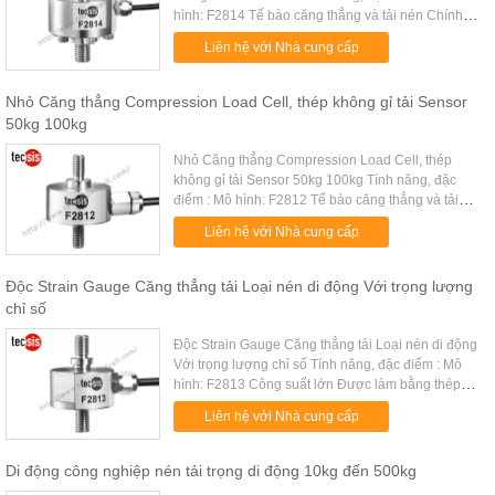
hình: F2814 Tế bào căng thẳng và tải nén Chính
xác toàn diện cao, ổn định cao Cấu trúc đơn giản,
Liên hệ với Nhà cung cấp
hai bên đề, dễ dàng để ...
Nhỏ Căng thẳng Compression Load Cell, thép không gỉ tải Sensor
50kg 100kg
Nhỏ Căng thẳng Compression Load Cell, thép
không gỉ tải Sensor 50kg 100kg Tính năng, đặc
điểm : Mô hình: F2812 Tế bào căng thẳng và tải
nén Chính xác toàn diện cao, ổn định cao Cấu trúc
Liên hệ với Nhà cung cấp
đơn giản, hai bên đề, dễ ...
Độc Strain Gauge Căng thẳng tải Loại nén di động Với trọng lượng
chỉ số
Độc Strain Gauge Căng thẳng tải Loại nén di động
Với trọng lượng chỉ số Tính năng, đặc điểm : Mô
hình: F2813 Công suất lớn Được làm bằng thép
không gỉ Công suất: 150kg ~ 500kg Tế bào căng
Liên hệ với Nhà cung cấp
thẳng và tải nén Chính ...
Di động công nghiệp nén tải trọng di động 10kg đến 500kg