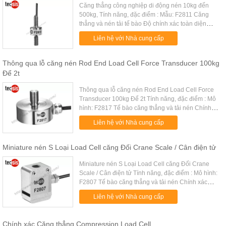
Căng thẳng công nghiệp di động nén 10kg đến
500kg, Tính năng, đặc điểm : Mẫu: F2811 Căng
thẳng và nén tải tế bào Độ chính xác toàn diện
cao, độ ổn định cao Cấu trúc đơn giản, dễ cài đặt
Liên hệ với Nhà cung cấp
Kích thước nhỏ, dễ sử d...
Thông qua lỗ căng nén Rod End Load Cell Force Transducer 100kg
Để 2t
Thông qua lỗ căng nén Rod End Load Cell Force
Transducer 100kg Để 2t Tính năng, đặc điểm : Mô
hình: F2817 Tế bào căng thẳng và tải nén Chính
xác toàn diện cao, ổn định cao Rod cấu trúc cuối,
Liên hệ với Nhà cung cấp
dễ cài đặt Lên đến ...
Miniature nén S Loại Load Cell căng Đối Crane Scale / Cân điện tử
Miniature nén S Loại Load Cell căng Đối Crane
Scale / Cân điện tử Tính năng, đặc điểm : Mô hình:
F2807 Tế bào căng thẳng và tải nén Chính xác
toàn diện cao, ổn định cao Cấu trúc đơn giản, dễ
Liên hệ với Nhà cung cấp
cài đặt Kích thước ...
Chính xác Căng thẳng Compression Load Cell